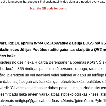
et a long poem that suggests that sustainability decisions are needed every day. 
Scan the QR code for poem:
ra līdz 14. aprīlim 
IRMA Collaborative
 galerija LOGS MÃKSL
ākslinieces Jūlijas Pocūtes radīto gaismas skulptūru 
QR2 
n
ības koks.
mojoties no dzejnieka Ričarda Berengārtena poēmas 
Koks
*. Šis 
s, kurā ir 365 rindiņas par koku kā personu, draugu, radinieku, 
ādi pieredzēti un vēl neatklāti veidi saiknei ar dabu un iekšējo E
 dabu, sajūtot gan cilvēciskās, gan pārcilvēciskās realitātes slā
 vārdi: “Cilvēces attiecības ar dabas pasauli ir bijis zinātnisks 
desmitgadu laikā arvien vairāk atpazīstot ekoloģiskās krīzes, at
galvenais neilgtspējīgas sabiedrības  cēlonis.”[piemēram, Pyle 19