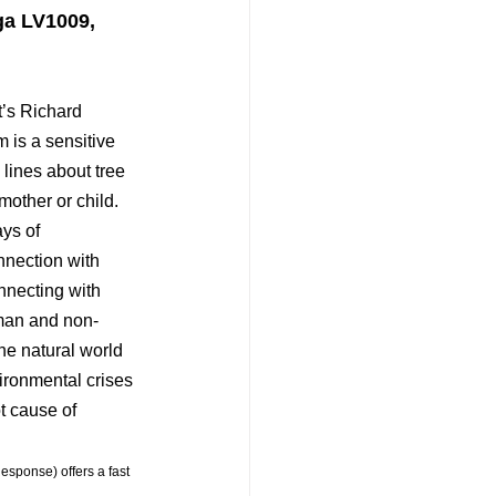
ga LV1009, 
’s Richard 
 is a sensitive 
lines about tree 
mother or child. 
ays of 
nection with 
nnecting with 
uman and non-
he natural world 
ironmental crises 
t cause of 
sponse) offers a fast 