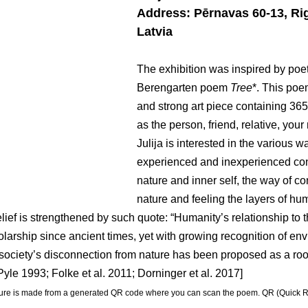
Address: Pērnavas 60-13, Ri
Latvia
The exhibition was inspired by poet
Berengarten poem 
Tree
*. This poem
and strong art piece containing 365 
as the person, friend, relative, your 
Julija is interested in the various w
experienced and inexperienced con
nature and inner self, the way of co
nature and feeling the layers of h
lief is strengthened by such quote: “Humanity’s relationship to t
olarship since ancient times, yet with growing recognition of env
society’s disconnection from nature has been proposed as a roo
, Pyle 1993; Folke et al. 2011; Dorninger et al. 2017]
lpture is made from a generated QR code where you can scan the poem. QR (Quick Re