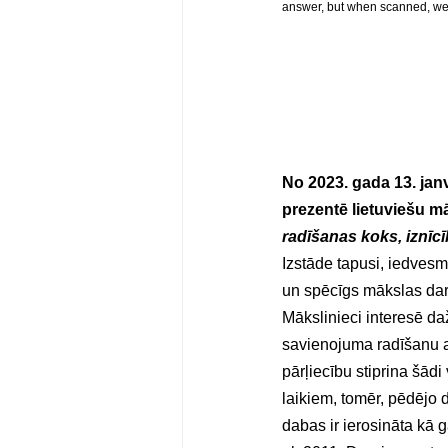
answer, but when scanned, we g
No 2023. gada 13. janvā
prezentē lietuviešu m
radīšanas koks, iznīc
Izstāde tapusi, iedves
un spēcīgs mākslas darb
Mākslinieci interesē daž
savienojuma radīšanu ar
pārļiecību stiprina šādi
laikiem, tomēr, pēdējo 
dabas ir ierosināta kā 