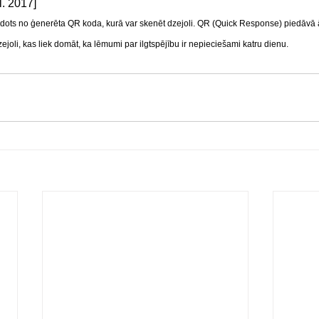
l. 2017] 
dots no ģenerēta QR koda, kurā var skenēt dzejoli. QR (Quick Response) piedāvā ātr
joli, kas liek domāt, ka lēmumi par ilgtspējību ir nepieciešami katru dienu.