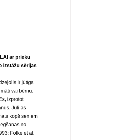
AI ar prieku 
o izstāžu sērijas 
dzejolis ir jūtīgs 
māti vai bērnu. 
s, izprotot 
ņus. Jūlijas 
temats kopš seniem 
slēgšanās no 
93; Folke et al. 