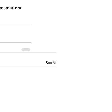
u atbildi, taču 
See All