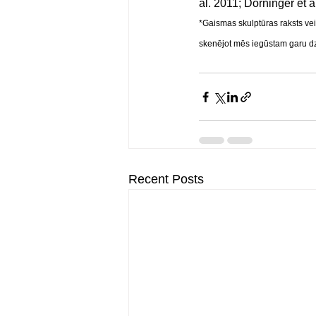
al. 2011; Dorninger et a
*Gaismas skulptūras raksts vei
skenējot mēs iegūstam garu dze
Recent Posts