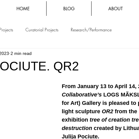
HOME
BLOG
ABOUT
Projects
Curatorial Projects
Research/Performance
 2023
2 min read
POCIUTE. QR2
From January 13 to April 14, 
Collaborative’s
 LOGS MÃKSL
for Art) Gallery is pleased to
light sculpture 
OR2
 from the 
exhibition 
tree of creation tre
destruction
 created by Lithua
Julija Pociute.