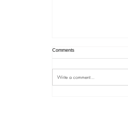
Comments
Write a comment...
Rebecca Arday "Eyelashes
and Oracles"