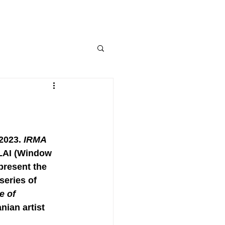
2023. 
IRMA 
AI (Window 
 present the 
series of 
e of 
nian artist 