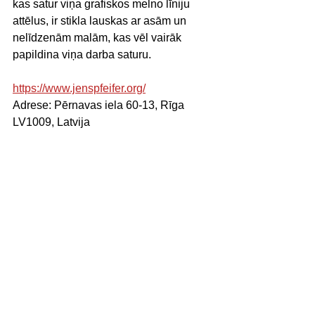
kas satur viņa grafiskos melno līniju 
attēlus, ir stikla lauskas ar asām un 
nelīdzenām malām, kas vēl vairāk 
papildina viņa darba saturu.
https://www.jenspfeifer.org/
Adrese: Pērnavas iela 60-13, Rīga 
LV1009, Latvija