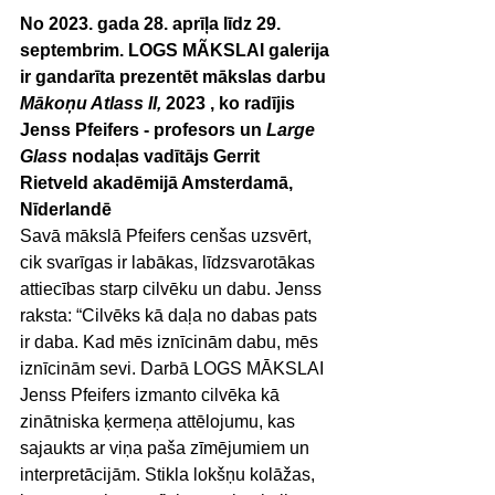
No 2023. gada 28. aprīļa līdz 29. 
septembrim. LOGS MÃKSLAI galerija 
ir gandarīta prezentēt mākslas darbu 
Mākoņu Atlass II,
 2023 , ko radījis 
Jenss Pfeifers - profesors un 
Large 
Glass
 nodaļas vadītājs Gerrit 
Rietveld akadēmijā Amsterdamā, 
Nīderlandē
Savā mākslā Pfeifers cenšas uzsvērt, 
cik svarīgas ir labākas, līdzsvarotākas 
attiecības starp cilvēku un dabu. Jenss 
raksta: “Cilvēks kā daļa no dabas pats 
ir daba. Kad mēs iznīcinām dabu, mēs 
iznīcinām sevi. Darbā LOGS MĀKSLAI 
Jenss Pfeifers izmanto cilvēka kā 
zinātniska ķermeņa attēlojumu, kas 
sajaukts ar viņa paša zīmējumiem un 
interpretācijām. Stikla lokšņu kolāžas, 