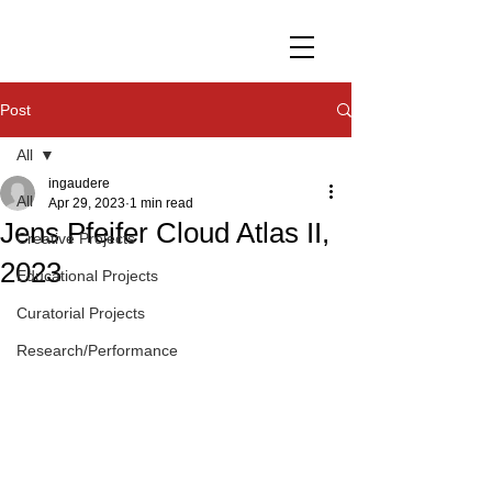
Post
All
ingaudere
All
Apr 29, 2023
1 min read
Jens Pfeifer Cloud Atlas II,
Creative Projects
2023
Educational Projects
Curatorial Projects
Research/Performance